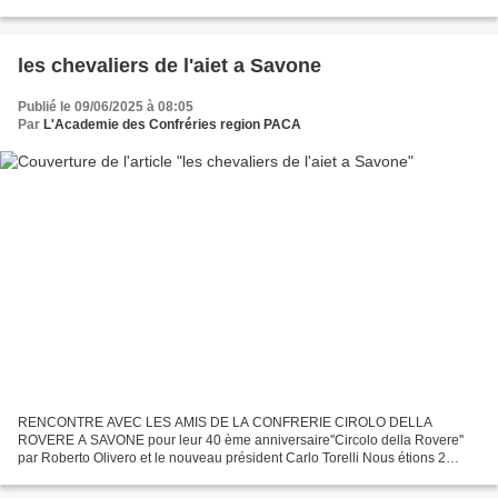
Organisée par le COMITE DES FETES , la MAIRIE et LA CONFRERIE DU
TASTE FOUGASSE...
les chevaliers de l'aiet a Savone
Publié le 09/06/2025 à 08:05
Par
L'Academie des Confréries region PACA
RENCONTRE AVEC LES AMIS DE LA CONFRERIE CIROLO DELLA
ROVERE A SAVONE pour leur 40 ème anniversaire''Circolo della Rovere''
par Roberto Olivero et le nouveau président Carlo Torelli Nous étions 2
confréries Française invités avec les Compagnons du Beaujolais...