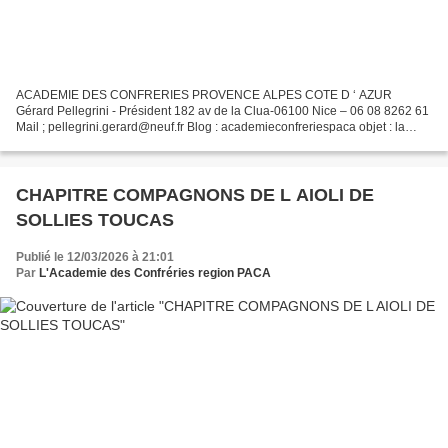
ACADEMIE DES CONFRERIES PROVENCE ALPES COTE D ‘ AZUR
Gérard Pellegrini - Président 182 av de la Clua-06100 Nice – 06 08 8262 61
Mail ; pellegrini.gerard@neuf.fr Blog : academieconfreriespaca objet : la
fédération veut créer l'ambassade des confréries...
CHAPITRE COMPAGNONS DE L AIOLI DE
SOLLIES TOUCAS
Publié le 12/03/2026 à 21:01
Par
L'Academie des Confréries region PACA