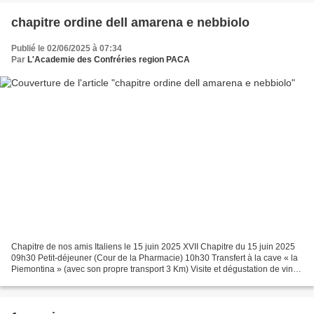
chapitre ordine dell amarena e nebbiolo
Publié le 02/06/2025 à 07:34
Par
L'Academie des Confréries region PACA
Chapitre de nos amis Italiens le 15 juin 2025 XVII Chapitre du 15 juin 2025
09h30 Petit-déjeuner (Cour de la Pharmacie) 10h30 Transfert à la cave « la
Piemontina » (avec son propre transport 3 Km) Visite et dégustation de vins
12h15 Retour à Sizzano au...