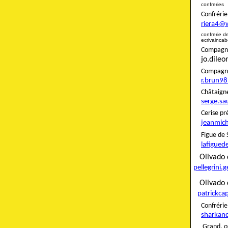
confreries
Confré
riera4@
confreri
ecrivainca
Compagnon
jo.dile
Compag
r.brun9
Châta
serge.sa
Ceris
jeanmich
Figue
lafigued
Oliva
pellegrini.
Olivado 
patrickca
Confré
sharkan
Grand. o