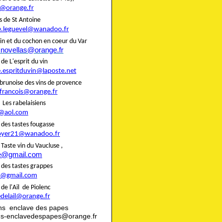
@orange.fr
liers de St Antoine
e.leguevel@wanadoo.fr
in et du cochon en coeur du Var
.novellas@orange.fr
rie de L'esprit du vin
e.espritduvin@laposte.net
brunoise des vins de provence
.francois@orange.fr
rie Les rabelaisiens
@aol.com
rie des tastes fougasse
oyer21@wanadoo.fr
ie Taste vin du Vaucluse ,
te@gmail.com
rie des tastes grappes
@gmail.com
rie de l'Ail de Piolenc
edelail@orange.fr
ns enclave des papes
ns-enclavedespapes@orange.fr