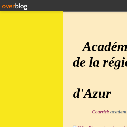
Académi
de la rég
d'Azur
academ
Courriel: