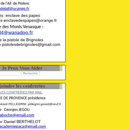
rie de l'Ail de Piolenc
edelail@orange.fr
ns enclave des papes
ns-enclavedespapes@orange.fr
ise des Monts Venasque :
84@wanadoo.fr
rie la pistole de Brignoles
ie.pistolesdebrignoles@gmail.com
Je Peux Vous Aider
joindre les confréries
LES CONFRERIES PAR MAIL
E DE PROVENCE présidence
Gérard PELLEGRINI pellegrini.gerard@neuf.fr
aire Georges JEGOU
ncaboche@gmail.com
rier Daniel BERTHELOT
eracademiepaca@gmail.com