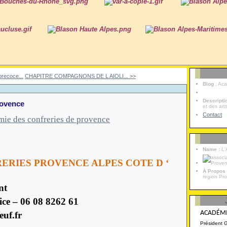
precoce...
CHAPITRE COMPAGNONS DE L AIOLI... >>
Blog
: Ac
Descript
rovence
et des art
Contact
Name :
L'
ERIES PROVENCE ALPES COTE D ‘
À Propos
region Pr
nt
ice – 06 08 8262 61
ACADÉMI
euf.fr
Président 