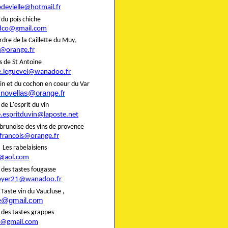
pdevielle@hotmail.fr
rie du pois chiche
dco@gmail.com
rdre de la Caillette du Muy,
@orange.fr
liers de St Antoine
e.leguevel@wanadoo.fr
in et du cochon en coeur du Var
.novellas@orange.fr
rie de L'esprit du vin
e.espritduvin@laposte.net
brunoise des vins de provence
.francois@orange.fr
rie Les rabelaisiens
@aol.com
rie des tastes fougasse
oyer21@wanadoo.fr
ie Taste vin du Vaucluse ,
te@gmail.com
rie des tastes grappes
@gmail.com