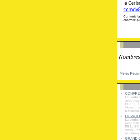
la Cer
ccmdv
Confrérie
confrerie.
Nombres
Météo Régio
CONFRER
La confrér
avec trist
PESLIER. 
Victor, un
n'oubliera
OLIVADO
La confrér
avec trist
PESLIER. 
Victor, un
n'oubliera
GRAND O