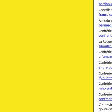
bardon3
Cheva
francois
Amis du v
bernard
Confré
confreri
La Roque
siboulet
Confré
a.fumaz
Confré
andre.b
Confrér
jfyhuet
Confré
mhorard
Confré
confréri
Goutevi
goutevi