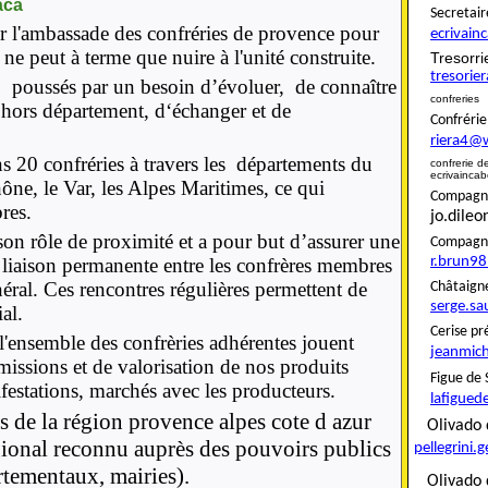
aca
Secret
er l'ambassade des confréries de provence pour
ecrivai
ne peut à terme que nuire à l'unité construite.
Tresor
tresori
 poussés par un besoin d’évoluer, de connaître
confreries
t hors département, d‘échanger et de
Confré
riera4@
 20 confréries à travers les départements du
confreri
ecrivainca
ne, le Var, les Alpes Maritimes, ce qui
Compagnon
res.
jo.dile
on rôle de proximité et a pour but d’assurer une
Compag
r.brun9
la liaison permanente entre les confrères membres
néral. Ces rencontres régulières permettent de
Châta
serge.sa
al.
Ceris
 l'ensemble des confrèries adhérentes jouent
jeanmich
missions et de valorisation de nos produits
Figue
festations, marchés avec les producteurs.
lafigued
 de la région provence alpes cote d azur
Oliva
gional reconnu auprès des pouvoirs publics
pellegrini.
rtementaux, mairies).
Olivado 