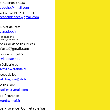
aire Georges JEGOU
ncaboche@gmail.com
rier Daniel BERTHELOT
eracademiepaca@gmail.com
rie L'Aïet de Trets
wanadoo.fr
e de la caboche
boche@gmail.com
s Aïoli de Solliès Toucas
onforte@gmail.com
nons du beaujolais
8@laposte.net
igne Collobrieres
uvayre@orange.fr
e précoce du luc
el.dragone@sfr.fr
 de Solliès Pont
esollies@gmail.com
do de Provence
gerard@neuf.fr
de Provence
Connétable Var