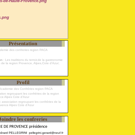
Présentation
ademie des confreries region PACA
ion
: Les traditions du terroir,de la gastronomie
s de la region Provence, Alpes,Cote d'Azur;
Profil
Academie des Confréries region PACA
 :
association regroupant les confréries de la
ovence Alpes Cote d'Azur
Joindre les confreries
E DE PROVENCE présidence
Gérard PELLEGRINI pellegrini.gerard@neuf.fr