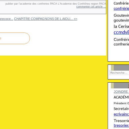
Confré
publier par l'academie des confreries PACA L'Academie des Confréries region PACA
commenter cet article
…
confréri
Goutevi
precoce...
CHAPITRE COMPAGNONS DE L AIOLI... >>
goutevi
la Cer
ccmdv
e
Confré
confrer
JOINDRE 
ACADÉMI
Président 
Secret
ecrivai
Tresor
tresori