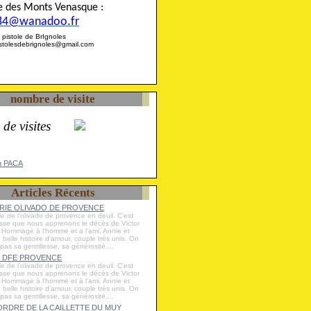
ise des Monts Venasque :
84@wanadoo.fr
 la pistole de BrIgnoles
pistolesdebrignoles@gmail.com
nombre de visite
 de visites
n PACA
Articles Récents
IE OLIVADO DE PROVENCE
ie de l'olivado de provence en deuil. C'est
esse que nous apprenons le décès de Victor
Hommage à l'homme et a l'ami. Annie et
e belle histoire d'amour, couple très unis. On
 pas sa gentillesse, sa générosité....
 DFE PROVENCE
ie de l'olivado de provence en deuil. C'est
esse que nous apprenons le décès de Victor
Hommage à l'homme et à l'ami. Annie et
e belle histoire d'amour, couple très unis. On
 pas sa gentillesse, sa générosité....
RDRE DE LA CAILLETTE DU MUY