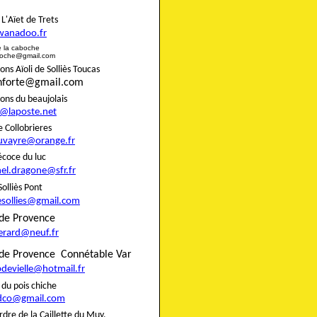
rie L'Aïet de Trets
wanadoo.fr
e de la caboche
boche@gmail.com
s Aïoli de Solliès Toucas
onforte@gmail.com
nons du beaujolais
8@laposte.net
igne Collobrieres
uvayre@orange.fr
e précoce du luc
el.dragone@sfr.fr
 de Solliès Pont
esollies@gmail.com
do de Provence
gerard@neuf.fr
de Provence
Connétable Var
pdevielle@hotmail.fr
rie du pois chiche
dco@gmail.com
rdre de la Caillette du Muy,