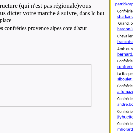
patrickca
tructure (qui n'est pas régionale)vous
Confré
ous dicter votre marche à suivre
, dans le but
sharkan
place
Grand. o
s confréries provence alpes cote d'azur
bardon3
Cheva
francois
Amis du v
bernard
Confré
confreri
La Roque
siboulet
Confré
a.fumaz
Confré
andre.b
Confrér
jfyhuet
Confré
mhorard