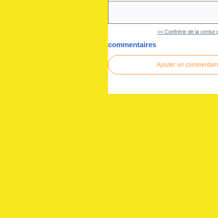
<< Confrérie de la cerise 
commentaires
Ajouter un commentair