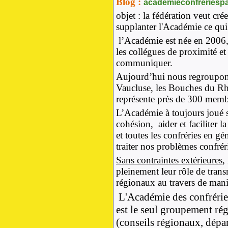
Blog :
academieconfreriesp
objet
: la fédération veut cré
supplanter l'Académie ce qui 
l’Académie est née en 2006,
les collégues de proximité e
communiquer.
Aujourd’hui nous regroupons
Vaucluse, les Bouches du Rhô
représente près de 300 memb
L’Académie à toujours joué s
cohésion, aider et faciliter 
et toutes les confréries en gé
traiter nos problèmes confréri
Sans contraintes extérieures
,
pleinement leur rôle de trans
régionaux au travers de mani
L'Académie des confréries
est le seul groupement ré
(conseils régionaux, dépa