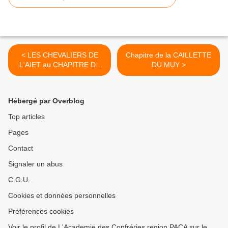
< LES CHEVALIERS DE
Chapitre de la CAILLETTE
L'AIET au CHAPITRE DE
DU MUY >
LA TAVOLA VENETA A
VENISE
Hébergé par Overblog
Top articles
Pages
Contact
Signaler un abus
C.G.U.
Cookies et données personnelles
Préférences cookies
Voir le profil de L'Academie des Confréries region PACA sur le