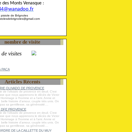
ise des Monts Venasque :
84@wanadoo.fr
 la pistole de BrIgnoles
pistolesdebrignoles@gmail.com
nombre de visite
 de visites
n PACA
Articles Récents
IE OLIVADO DE PROVENCE
ie de l'olivado de provence en deuil. C'est
esse que nous apprenons le décès de Victor
Hommage à l'homme et a l'ami. Annie et
e belle histoire d'amour, couple très unis. On
 pas sa gentillesse, sa générosité....
 DFE PROVENCE
ie de l'olivado de provence en deuil. C'est
esse que nous apprenons le décès de Victor
Hommage à l'homme et à l'ami. Annie et
e belle histoire d'amour, couple très unis. On
 pas sa gentillesse, sa générosité....
RDRE DE LA CAILLETTE DU MUY