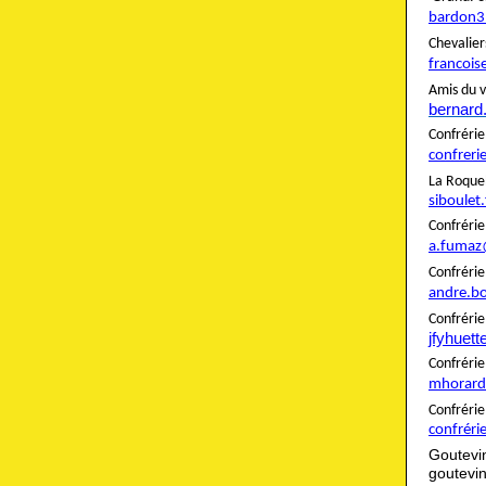
bardon3
Cheva
francois
Amis du v
bernard
Confré
confreri
La Roque
siboulet
Confré
a.fumaz
Confré
andre.b
Confrér
jfyhuet
Confré
mhorard
Confré
confréri
Goutevi
goutevi