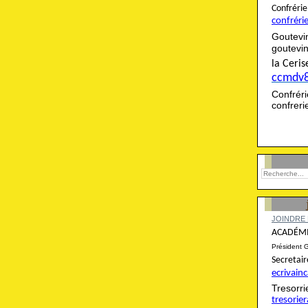
Confré
confréri
Goutevi
goutevi
la Cer
ccmdv
Confré
confrer
JOINDRE 
ACADÉMI
Président 
Secret
ecrivai
Tresor
tresori