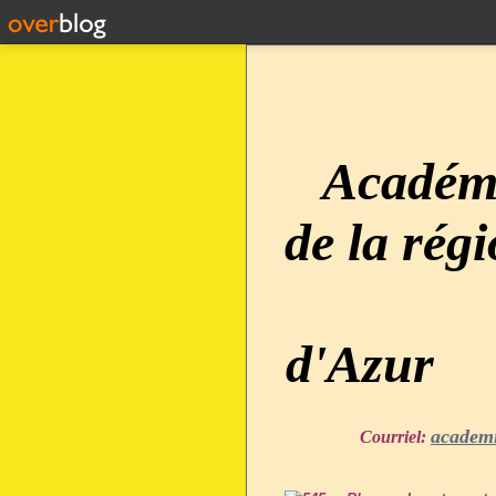
Académi
de la rég
d'Azur
academ
Courriel: