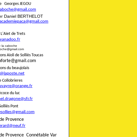
aire Georges JEGOU
ncaboche@gmail.com
rier Daniel BERTHELOT
eracademiepaca@gmail.com
rie L'Aïet de Trets
wanadoo.fr
e de la caboche
boche@gmail.com
s Aïoli de Solliès Toucas
onforte@gmail.com
nons du beaujolais
8@laposte.net
igne Collobrieres
uvayre@orange.fr
e précoce du luc
el.dragone@sfr.fr
 de Solliès Pont
esollies@gmail.com
do de Provence
gerard@neuf.fr
de Provence
Connétable Var