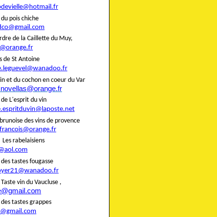
pdevielle@hotmail.fr
rie du pois chiche
dco@gmail.com
rdre de la Caillette du Muy,
@orange.fr
liers de St Antoine
e.leguevel@wanadoo.fr
in et du cochon en coeur du Var
.novellas@orange.fr
rie de L'esprit du vin
e.espritduvin@laposte.net
brunoise des vins de provence
.francois@orange.fr
rie Les rabelaisiens
@aol.com
rie des tastes fougasse
oyer21@wanadoo.fr
ie Taste vin du Vaucluse ,
te@gmail.com
rie des tastes grappes
@gmail.com