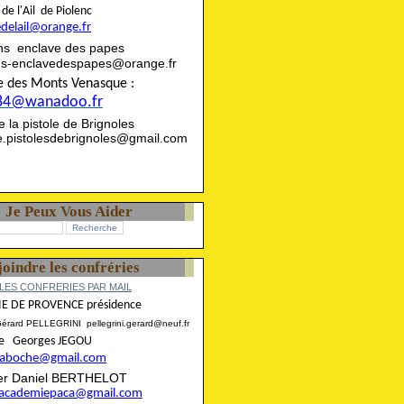
rie de l'Ail de Piolenc
edelail@orange.fr
ns enclave des papes
ns-enclavedespapes@orange.fr
ise des Monts Venasque :
84@wanadoo.fr
rie la pistole de Brignoles
ie.pistolesdebrignoles@gmail.com
Je Peux Vous Aider
joindre les confréries
LES CONFRERIES PAR MAIL
E DE PROVENCE présidence
Gérard PELLEGRINI pellegrini.gerard@neuf.fr
aire Georges JEGOU
ncaboche@gmail.com
rier Daniel BERTHELOT
eracademiepaca@gmail.com