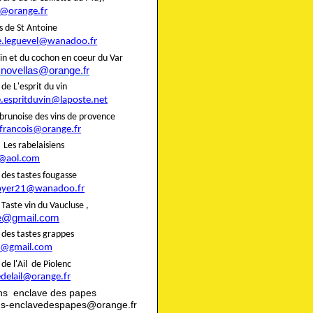
@orange.fr
liers de St Antoine
e.leguevel@wanadoo.fr
in et du cochon en coeur du Var
.novellas@orange.fr
rie de L'esprit du vin
e.espritduvin@laposte.net
brunoise des vins de provence
.francois@orange.fr
rie Les rabelaisiens
@aol.com
rie des tastes fougasse
oyer21@wanadoo.fr
ie Taste vin du Vaucluse ,
te@gmail.com
rie des tastes grappes
@gmail.com
rie de l'Ail de Piolenc
edelail@orange.fr
ns enclave des papes
ns-enclavedespapes@orange.fr