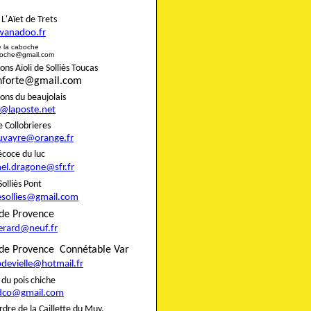
rie L'Aïet de Trets
wanadoo.fr
e de la caboche
boche@gmail.com
s Aïoli de Solliès Toucas
onforte@gmail.com
nons du beaujolais
8@laposte.net
igne Collobrieres
uvayre@orange.fr
e précoce du luc
el.dragone@sfr.fr
 de Solliès Pont
esollies@gmail.com
do de Provence
gerard@neuf.fr
de Provence
Connétable Var
pdevielle@hotmail.fr
rie du pois chiche
dco@gmail.com
rdre de la Caillette du Muy,