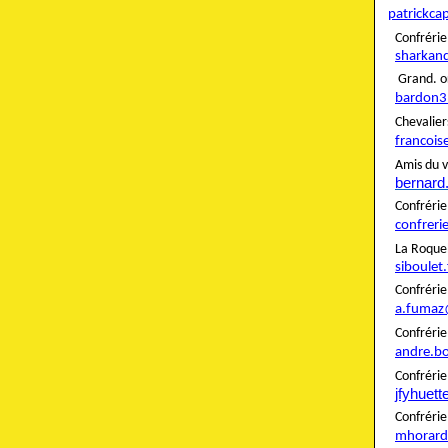
patrickca
Confré
sharkan
Grand. o
bardon3
Cheva
francois
Amis du v
bernard
Confré
confreri
La Roque
siboulet
Confré
a.fumaz
Confré
andre.b
Confrér
jfyhuet
Confré
mhorard