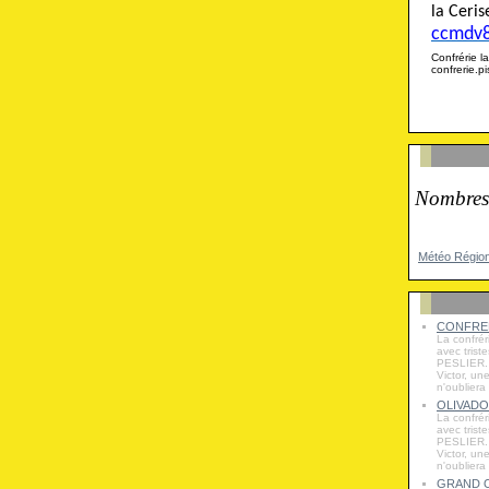
la Cer
ccmdv
Confrérie
confrerie.
Nombres
Météo Régio
CONFRER
La confrér
avec trist
PESLIER. 
Victor, un
n'oubliera
OLIVADO
La confrér
avec trist
PESLIER. 
Victor, un
n'oubliera
GRAND O