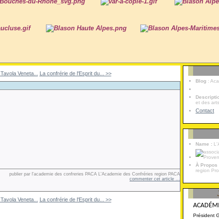
 Tavola Veneta...
La confrérie de l'Esprit du... >>
Blog
: Ac
Descript
et des art
Contact
Name :
L'
À Propos
region Pr
publier par l'academie des confreries PACA L'Academie des Confréries region PACA
commenter cet article
…
 Tavola Veneta...
La confrérie de l'Esprit du... >>
ACADÉMI
Président 