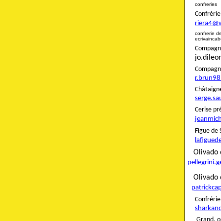
confreries
Confré
riera4@
confreri
ecrivainca
Compagnon
jo.dile
Compag
r.brun9
Châta
serge.sa
Ceris
jeanmich
Figue
lafigued
Oliva
pellegrini.
Olivado 
patrickca
Confré
sharkan
Grand. o