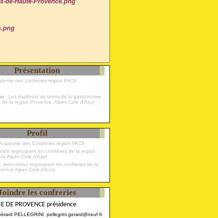
Présentation
ademie des confreries region PACA
ion
: Les traditions du terroir,de la gastronomie
s de la region Provence, Alpes,Cote d'Azur;
Profil
Academie des Confréries region PACA
 :
association regroupant les confréries de la
ovence Alpes Cote d'Azur
Joindre les confreries
E DE PROVENCE présidence
Gérard PELLEGRINI pellegrini.gerard@neuf.fr