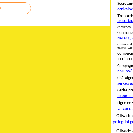
Secret
e
ecrivai
Tresor
tresori
confreries
Confré
riera4@
confreri
ecrivainca
Compagnon
jo.dile
Compag
r.brun9
Châta
serge.sa
Ceris
jeanmich
Figue
lafigued
Oliva
pellegrini.
Olivado 