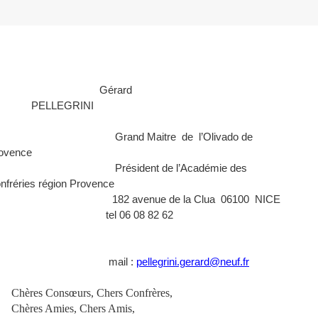
Gérard
PELLEGRINI
 Maitre de l’Olivado de
rovence
ident de l’Académie des
nfréries région Provence
venue de la Clua 06100 NICE
el 06 08 82 62
61
mail :
pellegrini.gerard@neuf.fr
Chères Consœurs, Chers Confrères,
Chères Amies, Chers Amis,