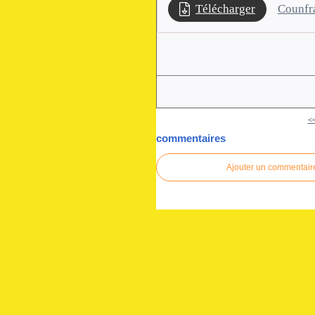
Télécharger
Counfra
<
commentaires
Ajouter un commentair