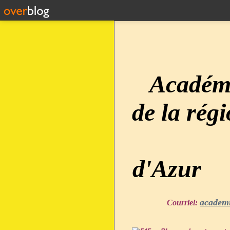
Académi
de la rég
d'Azur
academ
Courriel: