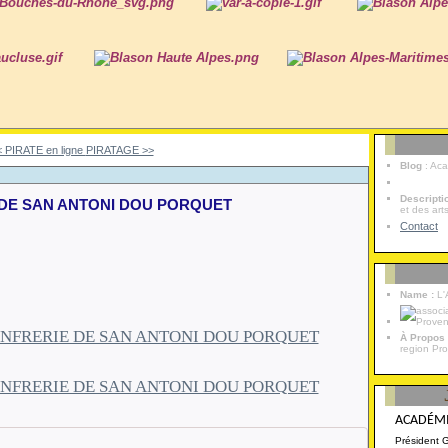
< PIRATE en ligne
PIRATAGE >>
Blog
: Ac
Descript
 DE SAN ANTONI DOU PORQUET
et des art
Contact
Name :
L'
À Propos
region Pr
ACADÉMI
Président 