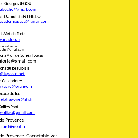
aire Georges JEGOU
ncaboche@gmail.com
rier Daniel BERTHELOT
eracademiepaca@gmail.com
rie L'Aïet de Trets
wanadoo.fr
e de la caboche
boche@gmail.com
s Aïoli de Solliès Toucas
onforte@gmail.com
nons du beaujolais
8@laposte.net
igne Collobrieres
uvayre@orange.fr
e précoce du luc
el.dragone@sfr.fr
 de Solliès Pont
esollies@gmail.com
do de Provence
gerard@neuf.fr
de Provence
Connétable Var