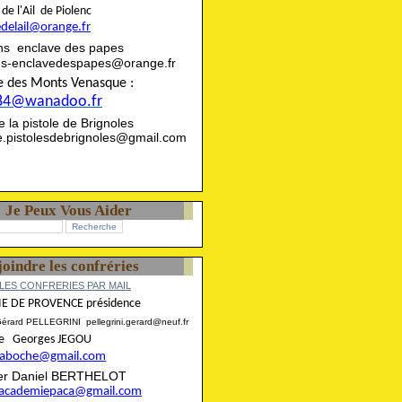
rie de l'Ail de Piolenc
edelail@orange.fr
ns enclave des papes
ns-enclavedespapes@orange.fr
ise des Monts Venasque :
84@wanadoo.fr
rie la pistole de Brignoles
ie.pistolesdebrignoles@gmail.com
Je Peux Vous Aider
joindre les confréries
LES CONFRERIES PAR MAIL
E DE PROVENCE présidence
Gérard PELLEGRINI pellegrini.gerard@neuf.fr
aire Georges JEGOU
ncaboche@gmail.com
rier Daniel BERTHELOT
eracademiepaca@gmail.com