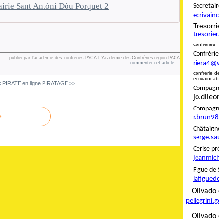
irie Sant Antòni Dóu Porquet 2
Secret
ecrivai
Tresor
tresori
confreries
Confré
publier par l'academie des confreries PACA L'Academie des Confréries region PACA
riera4@
commenter cet article
…
confreri
ecrivainca
< PIRATE en ligne
PIRATAGE >>
Compagnon
jo.dile
Compag
e
r.brun9
Châta
serge.sa
Ceris
jeanmich
Figue
lafigued
Oliva
pellegrini.
Olivado 