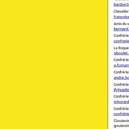
bardon3
Cheva
francois
Amis du v
bernard
Confré
confreri
La Roque
siboulet
Confré
a.fumaz
Confré
andre.b
Confrér
jfyhuet
Confré
mhorard
Confré
confréri
Goutevi
goutevi