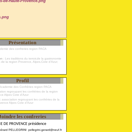
Présentation
ademie des confreries region PACA
ion
: Les traditions du terroir,de la gastronomie
s de la region Provence, Alpes,Cote d'Azur;
Profil
Academie des Confréries region PACA
 :
association regroupant les confréries de la
ovence Alpes Cote d'Azur
Joindre les confreries
E DE PROVENCE présidence
Gérard PELLEGRINI pellegrini.gerard@neuf.fr