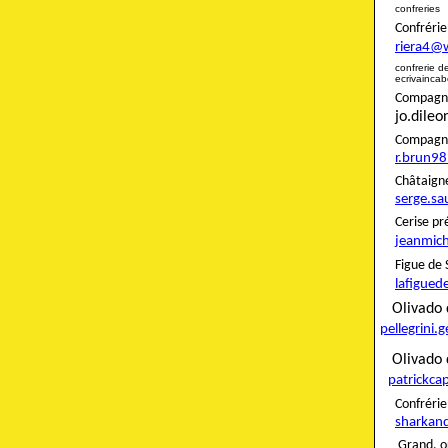
confreries
Confré
riera4@
confreri
ecrivainca
Compagnon
jo.dile
Compag
r.brun9
Châta
serge.sa
Ceris
jeanmich
Figue
lafigued
Oliva
pellegrini.
Olivado 
patrickca
Confré
sharkan
Grand. o