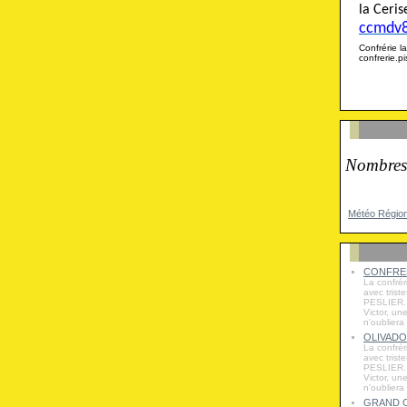
la Cer
ccmdv
Confrérie
confrerie.
Nombres
Météo Régio
CONFRER
La confrér
avec trist
PESLIER. 
Victor, un
n'oubliera
OLIVADO
La confrér
avec trist
PESLIER. 
Victor, un
n'oubliera
GRAND O