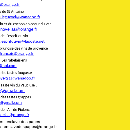
@orange.fr
liers de St Antoine
e.leguevel@wanadoo.fr
in et du cochon en coeur du Var
.novellas@orange.fr
rie de L'esprit du vin
e.espritduvin@laposte.net
brunoise des vins de provence
.francois@orange.fr
rie Les rabelaisiens
@aol.com
rie des tastes fougasse
oyer21@wanadoo.fr
ie Taste vin du Vaucluse ,
te@gmail.com
rie des tastes grappes
@gmail.com
rie de l'Ail de Piolenc
edelail@orange.fr
ns enclave des papes
ns-enclavedespapes@orange.fr