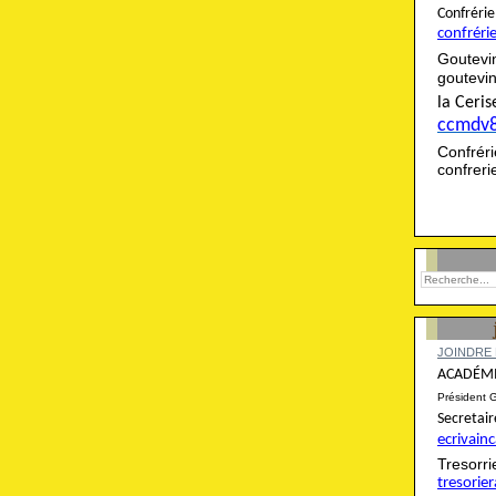
Confré
confréri
Goutevi
goutevi
la Cer
ccmdv
Confré
confrer
JOINDRE 
ACADÉMI
Président 
Secret
ecrivai
Tresor
tresori