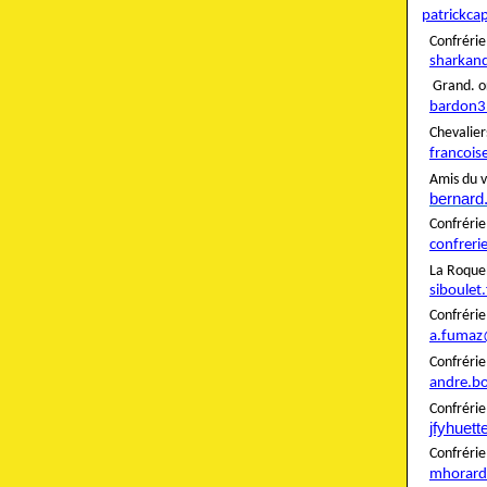
patrickca
Confré
sharkan
Grand. o
bardon3
Cheva
francois
Amis du v
bernard
Confré
confreri
La Roque
siboulet
Confré
a.fumaz
Confré
andre.b
Confrér
jfyhuet
Confré
mhorard