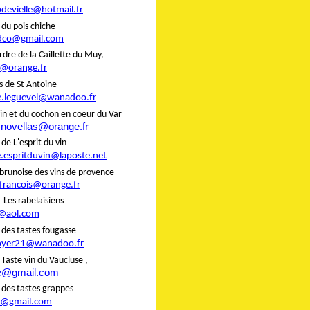
pdevielle@hotmail.fr
rie du pois chiche
dco@gmail.com
rdre de la Caillette du Muy,
@orange.fr
liers de St Antoine
e.leguevel@wanadoo.fr
in et du cochon en coeur du Var
.novellas@orange.fr
rie de L'esprit du vin
e.espritduvin@laposte.net
brunoise des vins de provence
.francois@orange.fr
rie Les rabelaisiens
@aol.com
rie des tastes fougasse
oyer21@wanadoo.fr
ie Taste vin du Vaucluse ,
te@gmail.com
rie des tastes grappes
@gmail.com