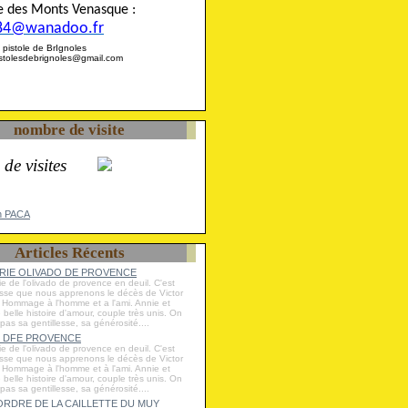
ise des Monts Venasque :
84@wanadoo.fr
 la pistole de BrIgnoles
pistolesdebrignoles@gmail.com
nombre de visite
 de visites
n PACA
Articles Récents
IE OLIVADO DE PROVENCE
ie de l'olivado de provence en deuil. C'est
esse que nous apprenons le décès de Victor
Hommage à l'homme et a l'ami. Annie et
e belle histoire d'amour, couple très unis. On
 pas sa gentillesse, sa générosité....
 DFE PROVENCE
ie de l'olivado de provence en deuil. C'est
esse que nous apprenons le décès de Victor
Hommage à l'homme et à l'ami. Annie et
e belle histoire d'amour, couple très unis. On
 pas sa gentillesse, sa générosité....
RDRE DE LA CAILLETTE DU MUY