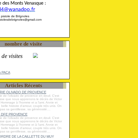
ise des Monts Venasque :
84@wanadoo.fr
 la pistole de BrIgnoles
pistolesdebrignoles@gmail.com
nombre de visite
 de visites
n PACA
Articles Récents
IE OLIVADO DE PROVENCE
ie de l'olivado de provence en deuil. C'est
esse que nous apprenons le décès de Victor
Hommage à l'homme et a l'ami. Annie et
e belle histoire d'amour, couple très unis. On
 pas sa gentillesse, sa générosité....
 DFE PROVENCE
ie de l'olivado de provence en deuil. C'est
esse que nous apprenons le décès de Victor
Hommage à l'homme et à l'ami. Annie et
e belle histoire d'amour, couple très unis. On
 pas sa gentillesse, sa générosité....
RDRE DE LA CAILLETTE DU MUY