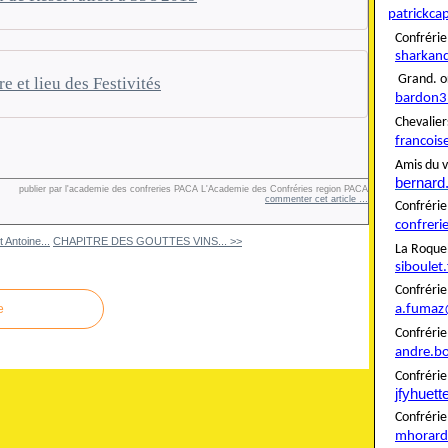
patrickca
Confré
sharkan
Grand. o
re et lieu des Festivités
bardon3
Cheva
francois
Amis du v
bernard
publier par l'academie des confreries PACA L'Academie des Confréries region PACA
commenter cet article
…
Confré
confreri
 Antoine...
CHAPITRE DES GOUTTES VINS... >>
La Roque
siboulet
Confré
a.fumaz
e
Confré
andre.b
Confrér
jfyhuet
Confré
mhorard