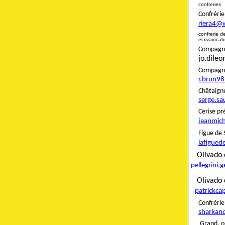
confreries
Confré
riera4@
confreri
ecrivainca
Compagnon
jo.dile
Compag
r.brun9
Châta
serge.sa
Ceris
jeanmich
Figue
lafigued
Oliva
pellegrini.
Olivado 
patrickca
Confré
sharkan
Grand. o