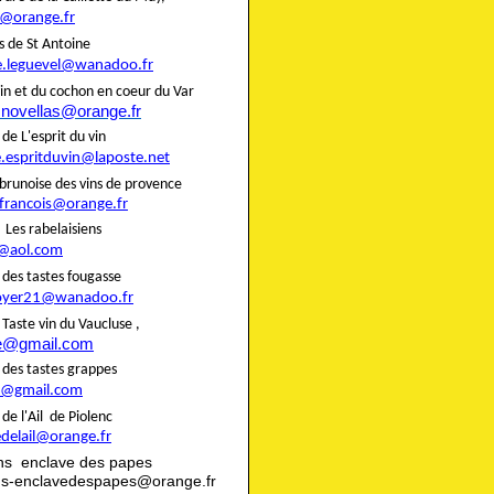
@orange.fr
liers de St Antoine
e.leguevel@wanadoo.fr
in et du cochon en coeur du Var
.novellas@orange.fr
rie de L'esprit du vin
e.espritduvin@laposte.net
brunoise des vins de provence
.francois@orange.fr
rie Les rabelaisiens
@aol.com
rie des tastes fougasse
oyer21@wanadoo.fr
ie Taste vin du Vaucluse ,
te@gmail.com
rie des tastes grappes
@gmail.com
rie de l'Ail de Piolenc
edelail@orange.fr
ns enclave des papes
ns-enclavedespapes@orange.fr