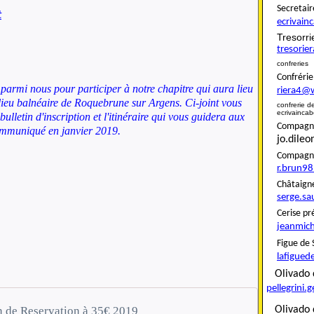
Secret
t
ecrivai
Tresor
tresori
confreries
Confré
 parmi nous pour participer à notre chapitre qui aura lieu
riera4@
lieu balnéaire de Roquebrune sur Argens. Ci-joint vous
confreri
ecrivainca
ulletin d'inscription et l'itinéraire qui vous guidera aux
Compagnon
ommuniqué en janvier 2019.
jo.dile
Compag
r.brun9
Châta
serge.sa
Ceris
jeanmich
Figue
lafigued
Oliva
pellegrini.
n de Reservation à 35€ 2019
Olivado 