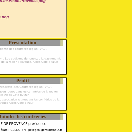
Présentation
ademie des confreries region PACA
ion
: Les traditions du terroir,de la gastronomie
s de la region Provence, Alpes,Cote d'Azur;
Profil
Academie des Confréries region PACA
 :
association regroupant les confréries de la
ovence Alpes Cote d'Azur
Joindre les confreries
E DE PROVENCE présidence
Gérard PELLEGRINI pellegrini.gerard@neuf.fr