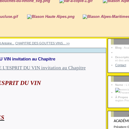
 Antoine...
CHAPITRE DES GOUTTES VINS... >>
Blog
: Ac
Descript
IN invitation au Chapitre
et des art
Contact
ESPRIT DU VIN
Name :
L'
À Propos
region Pr
ES
ACADÉMI
Président 