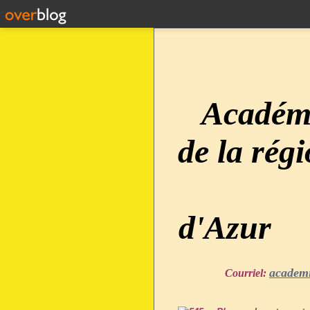
Académi
de la rég
d'Azur
academ
Courriel: