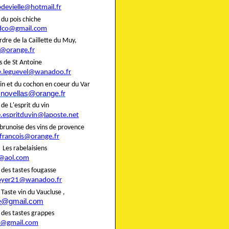
pdevielle@hotmail.fr
rie du pois chiche
dco@gmail.com
rdre de la Caillette du Muy,
@orange.fr
liers de St Antoine
e.leguevel@wanadoo.fr
in et du cochon en coeur du Var
.novellas@orange.fr
rie de L'esprit du vin
e.espritduvin@laposte.net
brunoise des vins de provence
.francois@orange.fr
rie Les rabelaisiens
@aol.com
rie des tastes fougasse
oyer21@wanadoo.fr
ie Taste vin du Vaucluse ,
te@gmail.com
rie des tastes grappes
@gmail.com