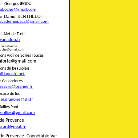
aire Georges JEGOU
ncaboche@gmail.com
rier Daniel BERTHELOT
eracademiepaca@gmail.com
rie L'Aïet de Trets
wanadoo.fr
e de la caboche
boche@gmail.com
s Aïoli de Solliès Toucas
onforte@gmail.com
nons du beaujolais
8@laposte.net
igne Collobrieres
uvayre@orange.fr
e précoce du luc
el.dragone@sfr.fr
 de Solliès Pont
esollies@gmail.com
do de Provence
gerard@neuf.fr
de Provence
Connétable Var