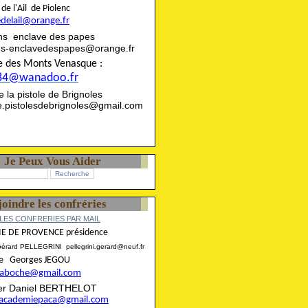
rie de l'Ail de Piolenc
edelail@orange.fr
ns enclave des papes
ns-enclavedespapes@orange.fr
ise des Monts Venasque :
84@wanadoo.fr
rie la pistole de Brignoles
ie.pistolesdebrignoles@gmail.com
Je Peux Vous Aider
joindre les confréries
LES CONFRERIES PAR MAIL
E DE PROVENCE présidence
Gérard PELLEGRINI pellegrini.gerard@neuf.fr
aire Georges JEGOU
ncaboche@gmail.com
rier Daniel BERTHELOT
eracademiepaca@gmail.com