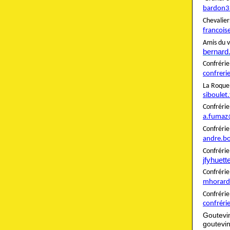
bardon3
Cheva
francois
Amis du v
bernard
Confré
confreri
La Roque
siboulet
Confré
a.fumaz
Confré
andre.b
Confrér
jfyhuet
Confré
mhorard
Confré
confréri
Goutevi
goutevi