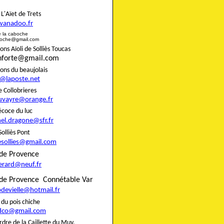
rie L'Aïet de Trets
wanadoo.fr
e de la caboche
boche@gmail.com
s Aïoli de Solliès Toucas
onforte@gmail.com
nons du beaujolais
8@laposte.net
igne Collobrieres
uvayre@orange.fr
e précoce du luc
el.dragone@sfr.fr
 de Solliès Pont
esollies@gmail.com
do de Provence
gerard@neuf.fr
de Provence
Connétable Var
pdevielle@hotmail.fr
rie du pois chiche
dco@gmail.com
rdre de la Caillette du Muy,