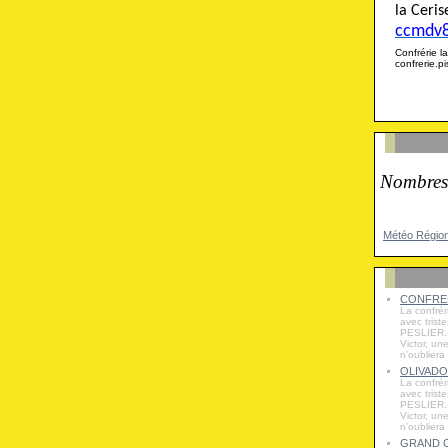
la Cer
ccmdv
Confrérie
confrerie.
Nombres
Météo Régio
CONFRER
La confrér
avec trist
PESLIER. 
Victor, un
n'oubliera
OLIVADO
La confrér
avec trist
PESLIER. 
Victor, un
n'oubliera
GRAND O