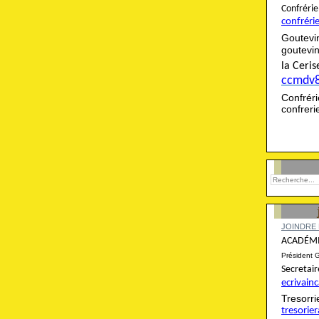
Confré
confréri
Goutevi
goutevi
la Cer
ccmdv
Confré
confrer
JOINDRE 
ACADÉMI
Président 
Secret
ecrivai
Tresor
tresori