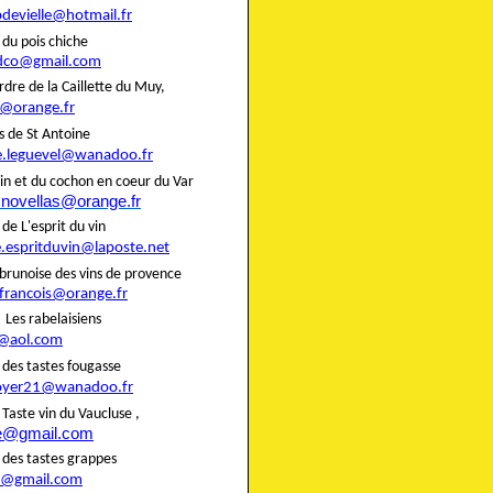
pdevielle@hotmail.fr
rie du pois chiche
dco@gmail.com
rdre de la Caillette du Muy,
@orange.fr
liers de St Antoine
e.leguevel@wanadoo.fr
in et du cochon en coeur du Var
.novellas@orange.fr
rie de L'esprit du vin
e.espritduvin@laposte.net
brunoise des vins de provence
.francois@orange.fr
rie Les rabelaisiens
@aol.com
rie des tastes fougasse
oyer21@wanadoo.fr
ie Taste vin du Vaucluse ,
te@gmail.com
rie des tastes grappes
@gmail.com