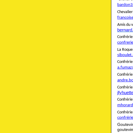
bardon3
Cheva
francois
Amis du v
bernard
Confré
confreri
La Roque
siboulet
Confré
a.fumaz
Confré
andre.b
Confrér
jfyhuet
Confré
mhorard
Confré
confréri
Goutevi
goutevi