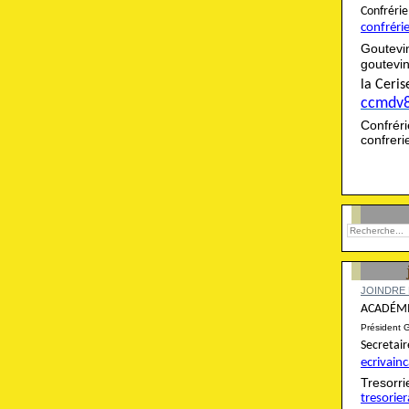
Confré
confréri
Goutevi
goutevi
la Cer
ccmdv
Confré
confrer
JOINDRE 
ACADÉMI
Président 
Secret
ecrivai
Tresor
tresori