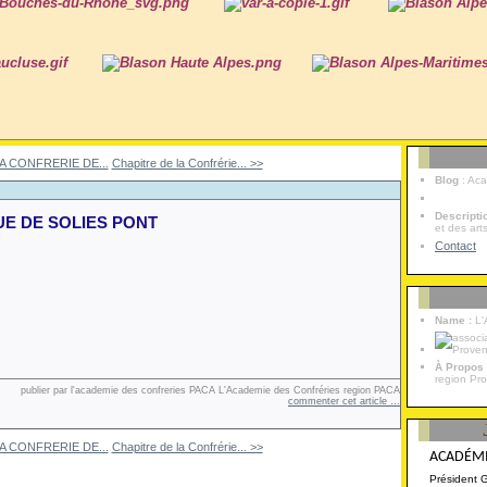
A CONFRERIE DE...
Chapitre de la Confrérie... >>
Blog
: Ac
Descript
UE DE SOLIES PONT
et des art
Contact
Name :
L'
À Propos
region Pr
publier par l'academie des confreries PACA L'Academie des Confréries region PACA
commenter cet article
…
A CONFRERIE DE...
Chapitre de la Confrérie... >>
ACADÉMI
Président 