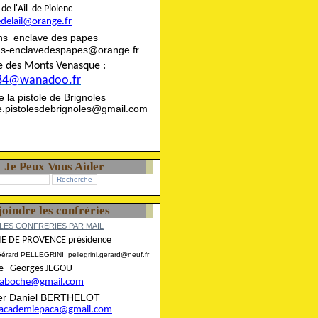
rie de l'Ail de Piolenc
edelail@orange.fr
ns enclave des papes
ns-enclavedespapes@orange.fr
ise des Monts Venasque :
84@wanadoo.fr
rie la pistole de Brignoles
ie.pistolesdebrignoles@gmail.com
Je Peux Vous Aider
joindre les confréries
LES CONFRERIES PAR MAIL
E DE PROVENCE présidence
Gérard PELLEGRINI pellegrini.gerard@neuf.fr
aire Georges JEGOU
ncaboche@gmail.com
rier Daniel BERTHELOT
eracademiepaca@gmail.com