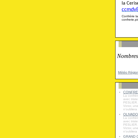
la Cer
ccmdv
Confrérie
confrerie.
Nombres
Météo Régio
CONFRER
La confrér
avec trist
PESLIER. 
Victor, un
n'oubliera
OLIVADO
La confrér
avec trist
PESLIER. 
Victor, un
n'oubliera
GRAND O