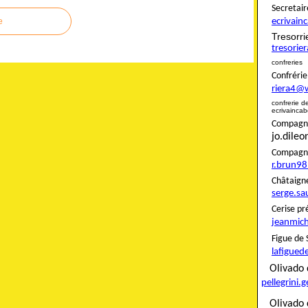
Secret
ecrivai
e
Tresor
tresori
confreries
Confré
riera4@
confreri
ecrivainca
Compagnon
jo.dile
Compag
r.brun9
Châta
serge.sa
Ceris
jeanmich
Figue
lafigued
Oliva
pellegrini.
Olivado 