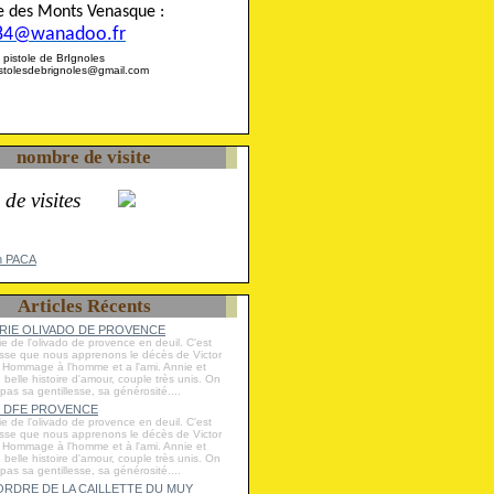
ise des Monts Venasque :
84@wanadoo.fr
 la pistole de BrIgnoles
pistolesdebrignoles@gmail.com
nombre de visite
 de visites
n PACA
Articles Récents
IE OLIVADO DE PROVENCE
ie de l'olivado de provence en deuil. C'est
esse que nous apprenons le décès de Victor
Hommage à l'homme et a l'ami. Annie et
e belle histoire d'amour, couple très unis. On
 pas sa gentillesse, sa générosité....
 DFE PROVENCE
ie de l'olivado de provence en deuil. C'est
esse que nous apprenons le décès de Victor
Hommage à l'homme et à l'ami. Annie et
e belle histoire d'amour, couple très unis. On
 pas sa gentillesse, sa générosité....
RDRE DE LA CAILLETTE DU MUY