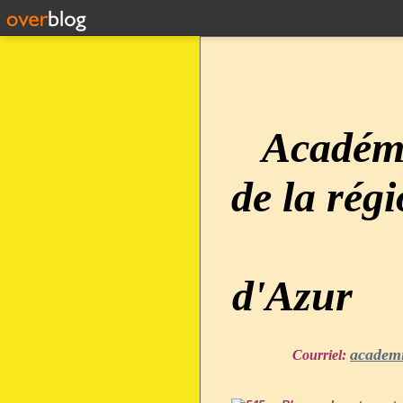
Académi
de la rég
d'Azur
academ
Courriel: