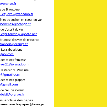
@orange.fr
liers de St Antoine
e.leguevel@wanadoo.fr
in et du cochon en coeur du Var
.novellas@orange.fr
rie de L'esprit du vin
e.espritduvin@laposte.net
brunoise des vins de provence
.francois@orange.fr
rie Les rabelaisiens
@aol.com
rie des tastes fougasse
oyer21@wanadoo.fr
ie Taste vin du Vaucluse ,
te@gmail.com
rie des tastes grappes
@gmail.com
rie de l'Ail de Piolenc
edelail@orange.fr
ns enclave des papes
ns-enclavedespapes@orange.fr