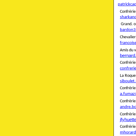
patrickca
Confré
sharkan
Grand. o
bardon3
Cheva
francois
Amis du v
bernard
Confré
confreri
La Roque
siboulet
Confré
a.fumaz
Confré
andre.b
Confrér
jfyhuet
Confré
mhorard