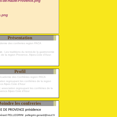
Présentation
ademie des confreries region PACA
ion
: Les traditions du terroir,de la gastronomie
s de la region Provence, Alpes,Cote d'Azur;
Profil
Academie des Confréries region PACA
 :
association regroupant les confréries de la
ovence Alpes Cote d'Azur
Joindre les confreries
E DE PROVENCE présidence
Gérard PELLEGRINI pellegrini.gerard@neuf.fr