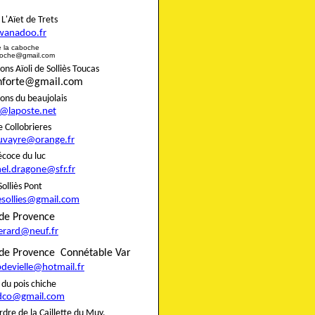
rie L'Aïet de Trets
wanadoo.fr
e de la caboche
boche@gmail.com
s Aïoli de Solliès Toucas
onforte@gmail.com
nons du beaujolais
8@laposte.net
igne Collobrieres
uvayre@orange.fr
e précoce du luc
el.dragone@sfr.fr
 de Solliès Pont
esollies@gmail.com
do de Provence
gerard@neuf.fr
de Provence
Connétable Var
pdevielle@hotmail.fr
rie du pois chiche
dco@gmail.com
rdre de la Caillette du Muy,