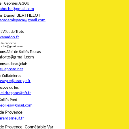
aire Georges JEGOU
ncaboche@gmail.com
rier Daniel BERTHELOT
eracademiepaca@gmail.com
rie L'Aïet de Trets
wanadoo.fr
e de la caboche
boche@gmail.com
s Aïoli de Solliès Toucas
onforte@gmail.com
nons du beaujolais
8@laposte.net
igne Collobrieres
uvayre@orange.fr
e précoce du luc
el.dragone@sfr.fr
 de Solliès Pont
esollies@gmail.com
do de Provence
gerard@neuf.fr
de Provence
Connétable Var