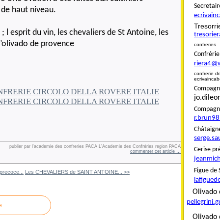
Secret
 de haut niveau.
ecrivai
Tresor
; l esprit du vin, les chevaliers de St Antoine, les
tresori
’olivado de provence
confreries
Confré
riera4@
confreri
ecrivainca
Compagnon
jo.dile
Compag
r.brun9
Châta
serge.sa
publier par l'academie des confreries PACA L'Academie des Confréries region PACA
Ceris
commenter cet article
…
jeanmich
Figue
precoce...
Les CHEVALIERS de SAINT ANTOINE... >>
lafigued
Oliva
pellegrini.
e
Olivado 