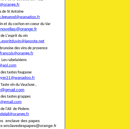
@orange.fr
liers de St Antoine
e.leguevel@wanadoo.fr
in et du cochon en coeur du Var
.novellas@orange.fr
rie de L'esprit du vin
e.espritduvin@laposte.net
brunoise des vins de provence
.francois@orange.fr
rie Les rabelaisiens
@aol.com
rie des tastes fougasse
oyer21@wanadoo.fr
ie Taste vin du Vaucluse ,
te@gmail.com
rie des tastes grappes
@gmail.com
rie de l'Ail de Piolenc
edelail@orange.fr
ns enclave des papes
ns-enclavedespapes@orange.fr