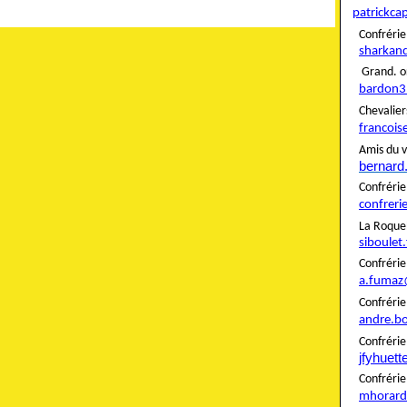
patrickca
Confré
sharkan
Grand. o
bardon3
Cheva
francois
Amis du v
bernard
Confré
confreri
La Roque
siboulet
Confré
a.fumaz
Confré
andre.b
Confrér
jfyhuet
Confré
mhorard