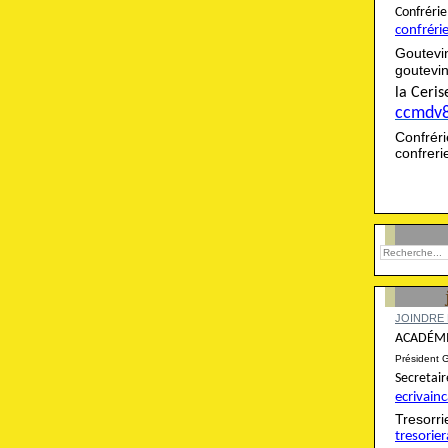
Confré
confréri
Goutevi
goutevi
la Cer
ccmdv
Confré
confrer
JOINDRE 
ACADÉMI
Président 
Secret
ecrivai
Tresor
tresori