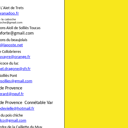
rie L'Aïet de Trets
wanadoo.fr
e de la caboche
boche@gmail.com
s Aïoli de Solliès Toucas
onforte@gmail.com
nons du beaujolais
8@laposte.net
igne Collobrieres
uvayre@orange.fr
e précoce du luc
el.dragone@sfr.fr
 de Solliès Pont
esollies@gmail.com
do de Provence
gerard@neuf.fr
de Provence
Connétable Var
pdevielle@hotmail.fr
rie du pois chiche
dco@gmail.com
rdre de la Caillette du Muy,