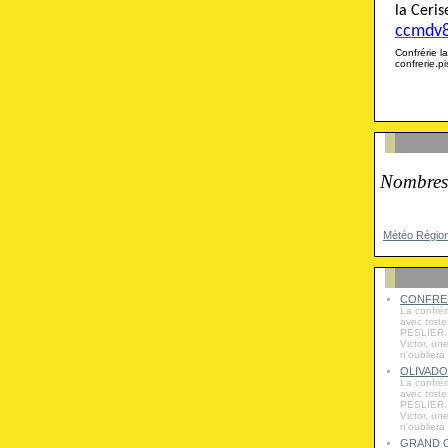
la Cer
ccmdv
Confrérie
confrerie.
Nombres
Météo Régio
CONFRER
La confrér
avec trist
PESLIER. 
Victor, un
n'oubliera
OLIVADO
La confrér
avec trist
PESLIER. 
Victor, un
n'oubliera
GRAND O