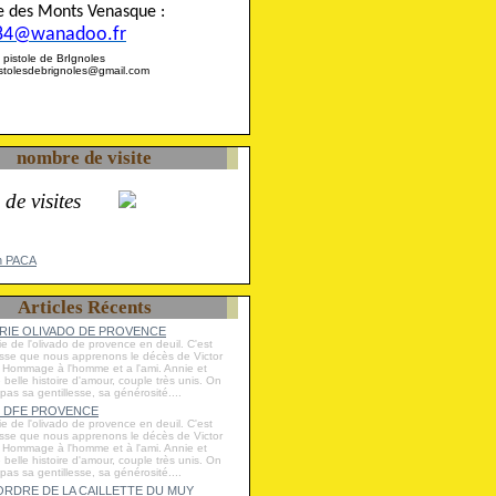
ise des Monts Venasque :
84@wanadoo.fr
 la pistole de BrIgnoles
pistolesdebrignoles@gmail.com
nombre de visite
 de visites
n PACA
Articles Récents
IE OLIVADO DE PROVENCE
ie de l'olivado de provence en deuil. C'est
esse que nous apprenons le décès de Victor
Hommage à l'homme et a l'ami. Annie et
e belle histoire d'amour, couple très unis. On
 pas sa gentillesse, sa générosité....
 DFE PROVENCE
ie de l'olivado de provence en deuil. C'est
esse que nous apprenons le décès de Victor
Hommage à l'homme et à l'ami. Annie et
e belle histoire d'amour, couple très unis. On
 pas sa gentillesse, sa générosité....
RDRE DE LA CAILLETTE DU MUY