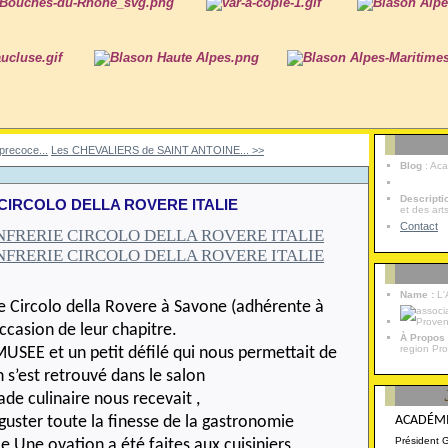
precoce...
Les CHEVALIERS de SAINT ANTOINE... >>
Blog
: Ac
Descript
CIRCOLO DELLA ROVERE ITALIE
et des art
Contact
Name :
L'
e Circolo della Rovere à Savone (adhérente à
ccasion de leur chapitre.
À Propos
region Pr
 MUSEE et un petit défilé qui nous permettait de
n s’est retrouvé dans le salon
gade culinaire nous recevait ,
guster toute la finesse de la gastronomie
ACADÉMI
Président 
ble Une ovation a été faites aux cuisiniers