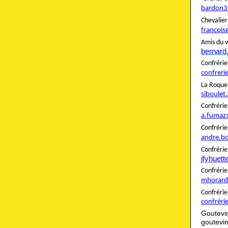
bardon3
Cheva
francois
Amis du v
bernard
Confré
confreri
La Roque
siboulet
Confré
a.fumaz
Confré
andre.b
Confrér
jfyhuet
Confré
mhorard
Confré
confréri
Goutevi
goutevi