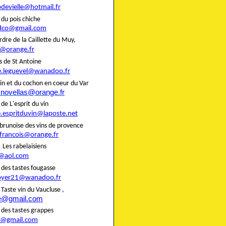
pdevielle@hotmail.fr
rie du pois chiche
dco@gmail.com
rdre de la Caillette du Muy,
@orange.fr
liers de St Antoine
e.leguevel@wanadoo.fr
in et du cochon en coeur du Var
.novellas@orange.fr
rie de L'esprit du vin
e.espritduvin@laposte.net
brunoise des vins de provence
.francois@orange.fr
rie Les rabelaisiens
@aol.com
rie des tastes fougasse
oyer21@wanadoo.fr
ie Taste vin du Vaucluse ,
te@gmail.com
rie des tastes grappes
@gmail.com