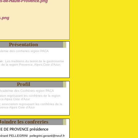
Présentation
ademie des confreries region PACA
ion
: Les traditions du terroir,de la gastronomie
s de la region Provence, Alpes,Cote d'Azur;
Profil
Academie des Confréries region PACA
 :
association regroupant les confréries de la
ovence Alpes Cote d'Azur
Joindre les confreries
E DE PROVENCE présidence
Gérard PELLEGRINI pellegrini.gerard@neuf.fr