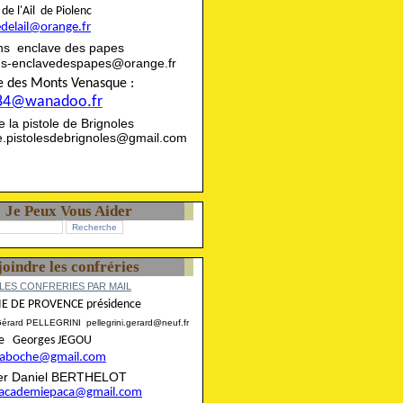
rie de l'Ail de Piolenc
edelail@orange.fr
ns enclave des papes
ns-enclavedespapes@orange.fr
ise des Monts Venasque :
84@wanadoo.fr
rie la pistole de Brignoles
ie.pistolesdebrignoles@gmail.com
Je Peux Vous Aider
joindre les confréries
LES CONFRERIES PAR MAIL
E DE PROVENCE présidence
Gérard PELLEGRINI pellegrini.gerard@neuf.fr
aire Georges JEGOU
ncaboche@gmail.com
rier Daniel BERTHELOT
eracademiepaca@gmail.com