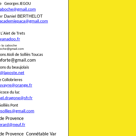
aire Georges JEGOU
ncaboche@gmail.com
rier Daniel BERTHELOT
eracademiepaca@gmail.com
rie L'Aïet de Trets
wanadoo.fr
e de la caboche
boche@gmail.com
s Aïoli de Solliès Toucas
onforte@gmail.com
nons du beaujolais
8@laposte.net
igne Collobrieres
uvayre@orange.fr
e précoce du luc
el.dragone@sfr.fr
 de Solliès Pont
esollies@gmail.com
do de Provence
gerard@neuf.fr
de Provence
Connétable Var