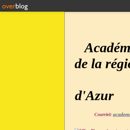
Académi
de la rég
d'Azur
academ
Courriel: