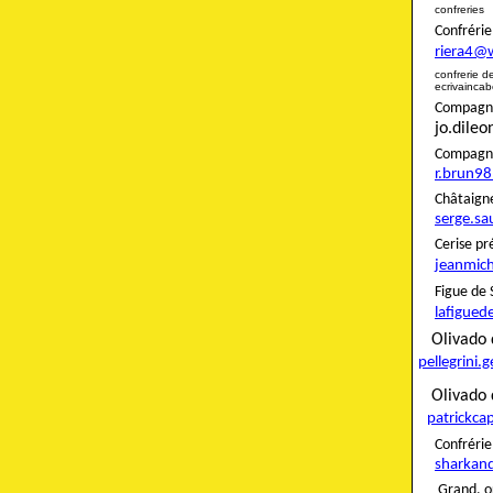
confreries
Confré
riera4@
confreri
ecrivainca
Compagnon
jo.dile
Compag
r.brun9
Châta
serge.sa
Ceris
jeanmich
Figue
lafigued
Oliva
pellegrini.
Olivado 
patrickca
Confré
sharkan
Grand. o